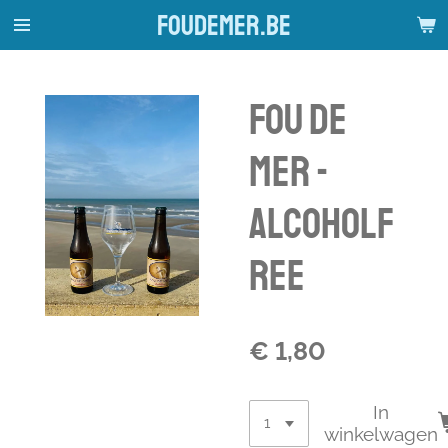
foudemer.be
Ga
direct
naar
de
Fou de
hoofdinhoud
mer -
alcoholf
ree
€ 1,80
In
winkelwagen