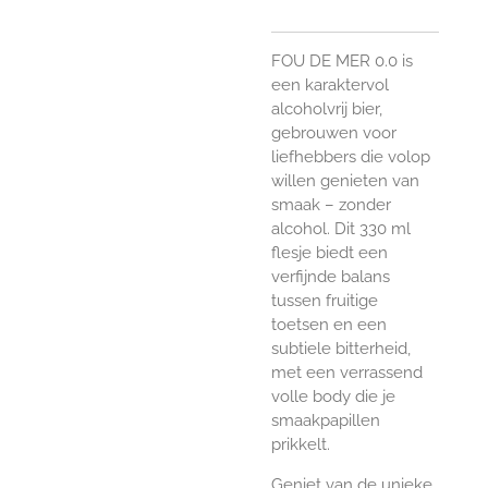
FOU DE MER 0.0 is
een karaktervol
alcoholvrij bier,
gebrouwen voor
liefhebbers die volop
willen genieten van
smaak – zonder
alcohol. Dit 330 ml
flesje biedt een
verfijnde balans
tussen fruitige
toetsen en een
subtiele bitterheid,
met een verrassend
volle body die je
smaakpapillen
prikkelt.
Geniet van de unieke,