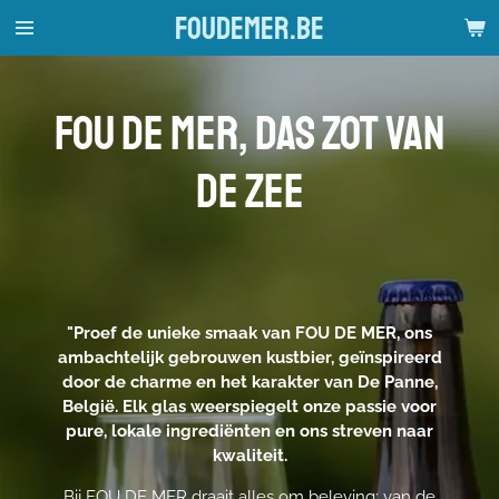
foudemer.be
Ga
direct
naar
de
fou de mer, DAS ZOT VAN
hoofdinhoud
DE ZEE
"Proef de unieke smaak van FOU DE MER, ons
ambachtelijk gebrouwen kustbier, geïnspireerd
door de charme en het karakter van De Panne,
België. Elk glas weerspiegelt onze passie voor
pure, lokale ingrediënten en ons streven naar
kwaliteit.
Bij FOU DE MER draait alles om beleving: van de