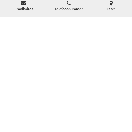
e
E-mailadres
Telefoonnummer
Kaart
r
r
e
n