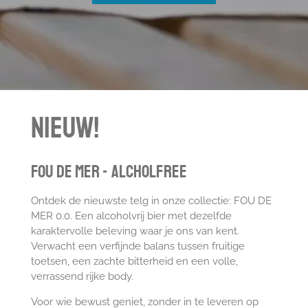
e
e
e
e
e
n
g
r
r
r
r
r
:
4
r
r
r
r
.
e
e
e
e
5
n
n
n
n
s
t
e
nIEUW!
r
r
e
FOU DE MER - ALCHOLFREE
n
Ontdek de nieuwste telg in onze collectie: FOU DE
MER 0.0. Een alcoholvrij bier met dezelfde
karaktervolle beleving waar je ons van kent.
Verwacht een verfijnde balans tussen fruitige
toetsen, een zachte bitterheid en een volle,
verrassend rijke body.
Voor wie bewust geniet, zonder in te leveren op