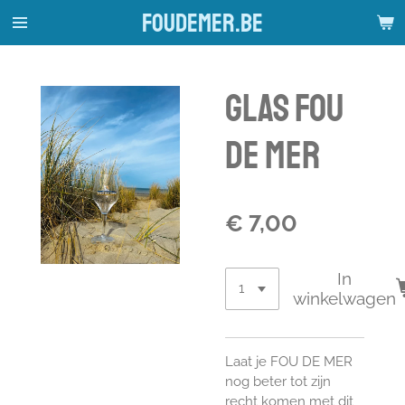
foudemer.be
Ga
direct
naar
de
Glas FOU
hoofdinhoud
DE MER
€ 7,00
In
winkelwagen
Laat je FOU DE MER
nog beter tot zijn
recht komen met dit