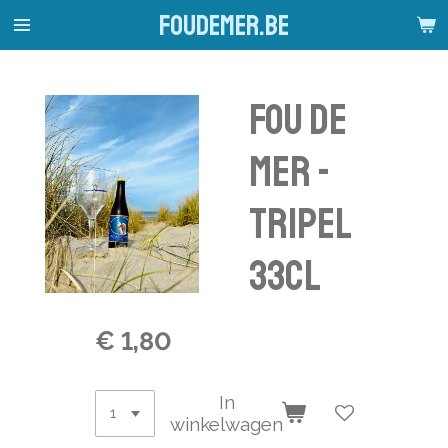
foudemer.be
Ga
direct
naar
de
Fou de
hoofdinhoud
mer -
tripel
33cl
€ 1,80
In
winkelwagen